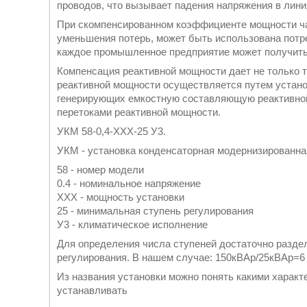
проводов, что вызывает падения напряжения в лин
При скомпенсированном коэффициенте мощности ча
уменьшения потерь, может быть использована потре
каждое промышленное предприятие может получить
Компенсация реактивной мощности дает не только 
реактивной мощности осуществляется путем устано
генерирующих емкостную составляющую реактивной
перетоками реактивной мощности.
УКМ 58-0,4-ХХХ-25 У3.
УКМ - установка конденсаторная модернизированна
58 - номер модели
0.4 - номинальное напряжение
ХХХ - мощность установки
25 - минимальная ступень регулирования
У3 - климатическое исполнение
Для определения числа ступеней достаточно разде
регулирования. В нашем случае: 150кВАр/25кВАр=6
Из названия установки можно понять какими характ
устанавливать