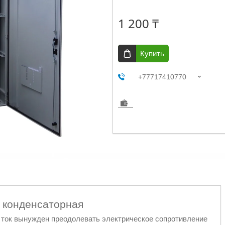
1 200 ₸
Купить
+77717410770
 конденсаторная
и ток вынужден преодолевать электрическое сопротивление