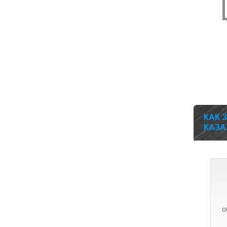
КАК 
КАЗА
о