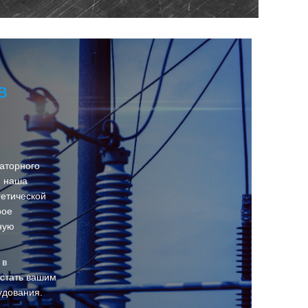
в
аторного
я наша
етической
рое
ную
 в
 стать вашим
удования.