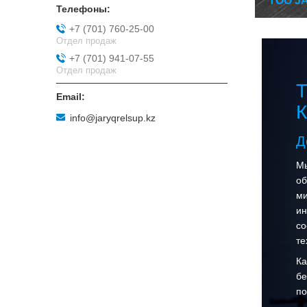
ТОО J
+7 (701) 760-25-00
Отдел продаж
+7 (701) 941-07-55
Отдел продаж
Т
К
info@jaryqrelsup.kz
Д
Мы
об
ми
ин
со
те
Ка
бе
по