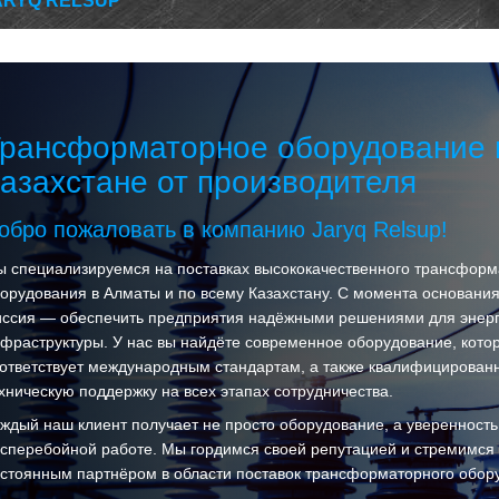
ARYQ RELSUP
рансформаторное оборудование 
азахстане от производителя
обро пожаловать в компанию Jaryq Relsup!
 специализируемся на поставках высококачественного трансформ
орудования в Алматы и по всему Казахстану. С момента основани
ссия — обеспечить предприятия надëжными решениями для энерг
фраструктуры. У нас вы найдëте современное оборудование, кото
ответствует международным стандартам, а также квалифицирован
хническую поддержку на всех этапах сотрудничества.
ждый наш клиент получает не просто оборудование, а уверенность
сперебойной работе. Мы гордимся своей репутацией и стремимся
стоянным партнёром в области поставок трансформаторного обор