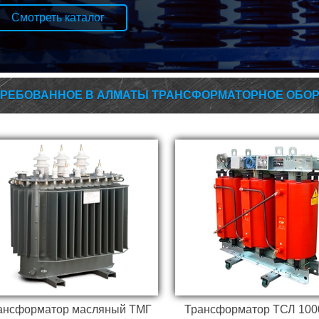
Смотреть каталог
Надëжный и эффективный,
Сухой трансформатор
подходит для сетей среднего
низкими эксплуатацион
напряжения. Отличается
затратами. Используется
высокой
безопасного распредел
энергоэффективностью и
энергии.
РЕБОВАННОЕ В АЛМАТЫ ТРАНСФОРМАТОРНОЕ ОБО
долговечностью.
очный прибор для измерения
Обеспечивает стабильно
электрических параметров в
контроль за напряжени
сетях высокого напряжения.
ансформатор масляный ТМГ
Трансформатор ТСЛ 1000