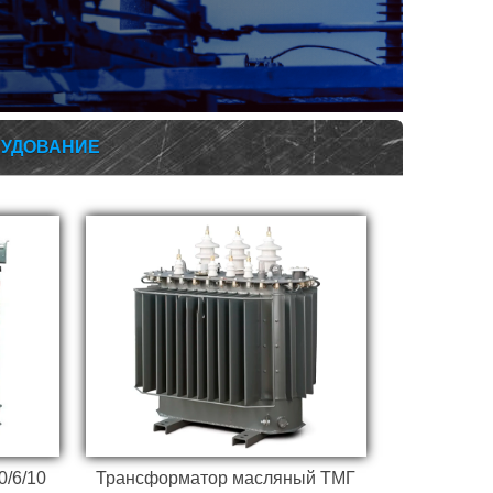
 с
Модернизированная версия
ными
масляного трансформатора,
 для
идеально подходит для
ения
промышленных объектов.
РУДОВАНИЕ
Готовое решение для
организации
сть и
энергораспределения в
ем.
сложных условиях
эксплуатации.
/6/10
Трансформатор масляный ТМГ