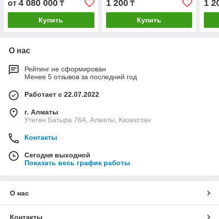
4 080 000
1 200
1 2
от
₸
₸
Купить
Купить
О нас
Рейтинг не сформирован
Менее 5 отзывов за последний год
Работает с 22.07.2022
г. Алматы
Утеген Батыра 76А, Алматы, Казахстан
Контакты
Сегодня выходной
Показать весь график работы
О нас
Контакты